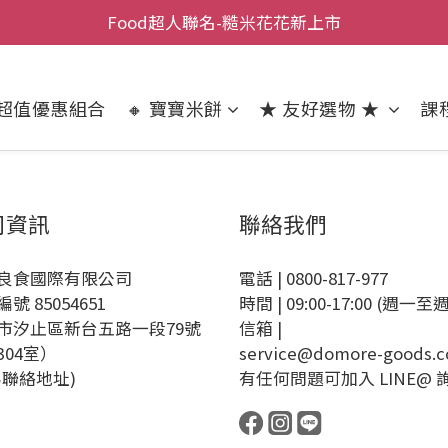
達購物門檻即享【免運 + 現折 $ 100 + 送一包糙米花花 or
Food超人聯名-糙米花花新上市
達購物門檻即享【免運 + 現折 $ 100 + 送一包糙米花花 or
 超值優惠組合
🔸 寶寶米餅
★ 友好選物 ★
課
司資訊
聯絡我們
良食國際有限公司
電話 | 0800-817-977
號 85054651
時間 | 09:00-17:00 (週一至
市汐止區新台五路一段79號
信箱 |
(304室）
service@domore-goods.
為聯絡地址)
有任何問題可加入 LINE@ 