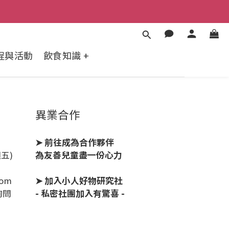
 棒棒，口味隨機】
 棒棒，口味隨機】
程與活動
飲食知識 +
異業合作
➤ 前往成為合作夥伴
週五)
為友善兒童盡一份心力
com
➤ 加入小人好物研究社
詢問
- 私密社團加入有驚喜 -